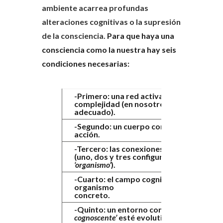
ambiente acarrea profundas
alteraciones cognitivas o la supresión
de la consciencia.
Para que haya una
consciencia como la nuestra hay seis
condiciones necesarias:
-Primero: una red activa de suficiente
complejidad (en nosotros el chip neuron
adecuado).
-Segundo: un cuerpo con capacidad de
acción.
-Tercero: las conexiones cuerpo-cerebro
(uno, dos y tres configuran lo que llama
‘organismo’
).
-Cuarto: el campo cognitivo de ese
organismo
concreto
-Quinto: un entorno con el cual el
‘organi
cognoscente’
esté evolutivamente