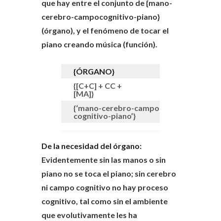
que hay entre el conjunto de {mano-
cerebro-campocognitivo-piano}
(órgano), y el fenómeno de tocar el
piano creando música (función).
{ÓRGANO}
{FUNCI
{[C+C] + CC +
{conscie
[MA]}
{‘mano-cerebro-campo
{crear
cognitivo-piano’}
música}
De la necesidad del órgano:
Evidentemente sin las manos o sin
piano no se toca el piano; sin cerebro
ni campo cognitivo no hay proceso
cognitivo, tal como sin el ambiente
que evolutivamente les ha