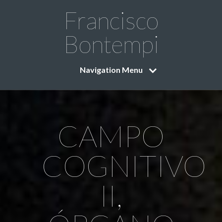
Francisco
Bontempi
Navigation Menu
CAMPO
COGNITIVO
II,